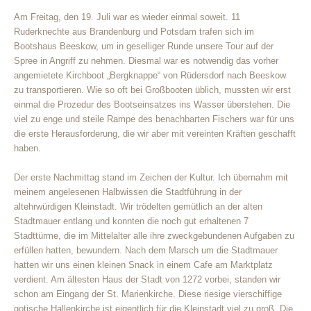
Am Freitag, den 19. Juli war es wieder einmal soweit. 11
Ruderknechte aus Brandenburg und Potsdam trafen sich im
Bootshaus Beeskow, um in geselliger Runde unsere Tour auf der
Spree in Angriff zu nehmen. Diesmal war es notwendig das vorher
angemietete Kirchboot „Bergknappe“ von Rüdersdorf nach Beeskow
zu transportieren. Wie so oft bei Großbooten üblich, mussten wir erst
einmal die Prozedur des Bootseinsatzes ins Wasser überstehen. Die
viel zu enge und steile Rampe des benachbarten Fischers war für uns
die erste Herausforderung, die wir aber mit vereinten Kräften geschafft
haben.
Der erste Nachmittag stand im Zeichen der Kultur. Ich übernahm mit
meinem angelesenen Halbwissen die Stadtführung in der
altehrwürdigen Kleinstadt. Wir trödelten gemütlich an der alten
Stadtmauer entlang und konnten die noch gut erhaltenen 7
Stadttürme, die im Mittelalter alle ihre zweckgebundenen Aufgaben zu
erfüllen hatten, bewundern. Nach dem Marsch um die Stadtmauer
hatten wir uns einen kleinen Snack in einem Cafe am Marktplatz
verdient. Am ältesten Haus der Stadt von 1272 vorbei, standen wir
schon am Eingang der St. Marienkirche. Diese riesige vierschiffige
gotische Hallenkirche ist eigentlich für die Kleinstadt viel zu groß. Die