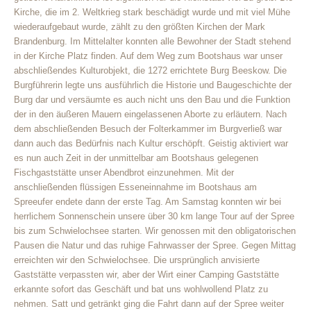
Kirche, die im 2. Weltkrieg stark beschädigt wurde und mit viel Mühe
wiederaufgebaut wurde, zählt zu den größten Kirchen der Mark
Brandenburg. Im Mittelalter konnten alle Bewohner der Stadt stehend
in der Kirche Platz finden. Auf dem Weg zum Bootshaus war unser
abschließendes Kulturobjekt, die 1272 errichtete Burg Beeskow. Die
Burgführerin legte uns ausführlich die Historie und Baugeschichte der
Burg dar und versäumte es auch nicht uns den Bau und die Funktion
der in den äußeren Mauern eingelassenen Aborte zu erläutern. Nach
dem abschließenden Besuch der Folterkammer im Burgverließ war
dann auch das Bedürfnis nach Kultur erschöpft. Geistig aktiviert war
es nun auch Zeit in der unmittelbar am Bootshaus gelegenen
Fischgaststätte unser Abendbrot einzunehmen. Mit der
anschließenden flüssigen Esseneinnahme im Bootshaus am
Spreeufer endete dann der erste Tag. Am Samstag konnten wir bei
herrlichem Sonnenschein unsere über 30 km lange Tour auf der Spree
bis zum Schwielochsee starten. Wir genossen mit den obligatorischen
Pausen die Natur und das ruhige Fahrwasser der Spree. Gegen Mittag
erreichten wir den Schwielochsee. Die ursprünglich anvisierte
Gaststätte verpassten wir, aber der Wirt einer Camping Gaststätte
erkannte sofort das Geschäft und bat uns wohlwollend Platz zu
nehmen. Satt und getränkt ging die Fahrt dann auf der Spree weiter