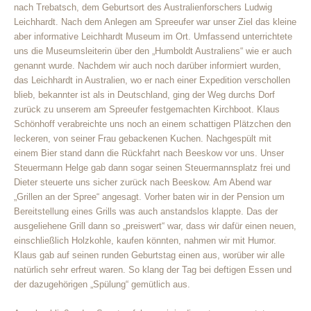
nach Trebatsch, dem Geburtsort des Australienforschers Ludwig
Leichhardt. Nach dem Anlegen am Spreeufer war unser Ziel das kleine
aber informative Leichhardt Museum im Ort. Umfassend unterrichtete
uns die Museumsleiterin über den „Humboldt Australiens“ wie er auch
genannt wurde. Nachdem wir auch noch darüber informiert wurden,
das Leichhardt in Australien, wo er nach einer Expedition verschollen
blieb, bekannter ist als in Deutschland, ging der Weg durchs Dorf
zurück zu unserem am Spreeufer festgemachten Kirchboot. Klaus
Schönhoff verabreichte uns noch an einem schattigen Plätzchen den
leckeren, von seiner Frau gebackenen Kuchen. Nachgespült mit
einem Bier stand dann die Rückfahrt nach Beeskow vor uns. Unser
Steuermann Helge gab dann sogar seinen Steuermannsplatz frei und
Dieter steuerte uns sicher zurück nach Beeskow. Am Abend war
„Grillen an der Spree“ angesagt. Vorher baten wir in der Pension um
Bereitstellung eines Grills was auch anstandslos klappte. Das der
ausgeliehene Grill dann so „preiswert“ war, dass wir dafür einen neuen,
einschließlich Holzkohle, kaufen könnten, nahmen wir mit Humor.
Klaus gab auf seinen runden Geburtstag einen aus, worüber wir alle
natürlich sehr erfreut waren. So klang der Tag bei deftigen Essen und
der dazugehörigen „Spülung“ gemütlich aus.