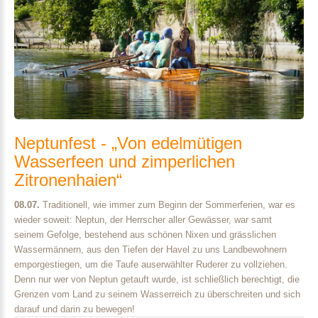
Neptunfest
-
„Von
edelmütigen
Wasserfeen
und
zimperlichen
Zitronenhaien“
08.07.
Traditionell, wie immer zum Beginn der Sommerferien, war es
wieder soweit: Neptun, der Herrscher aller Gewässer, war samt
seinem Gefolge, bestehend aus schönen Nixen und grässlichen
Wassermännern, aus den Tiefen der Havel zu uns Landbewohnern
emporgestiegen, um die Taufe auserwählter Ruderer zu vollziehen.
Denn nur wer von Neptun getauft wurde, ist schließlich berechtigt, die
Grenzen vom Land zu seinem Wasserreich zu überschreiten und sich
darauf und darin zu bewegen!