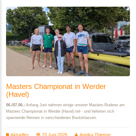
Masters
Championat
in
Werder
(Havel)
06./07.06.:
Anfang Juni nahmen einige unserer Masters-Ruderer am
Masters Championat in Werder (Havel) teil - und lieferten sich
spannende Rennen in verschiedenen Bootsklassen.
Aktuelles
23 Juni 2026
Annika Thiemer