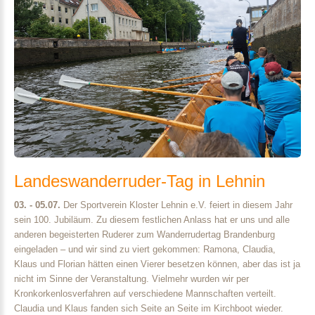
Landeswanderruder-Tag
in
Lehnin
03. - 05.07.
Der Sportverein Kloster Lehnin e.V. feiert in diesem Jahr
sein 100. Jubiläum. Zu diesem festlichen Anlass hat er uns und alle
anderen begeisterten Ruderer zum Wanderrudertag Brandenburg
eingeladen – und wir sind zu viert gekommen: Ramona, Claudia,
Klaus und Florian hätten einen Vierer besetzen können, aber das ist ja
nicht im Sinne der Veranstaltung. Vielmehr wurden wir per
Kronkorkenlosverfahren auf verschiedene Mannschaften verteilt.
Claudia und Klaus fanden sich Seite an Seite im Kirchboot wieder.