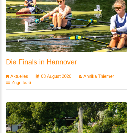
Die
Finals
in
Hannover
Aktuelles
08 August 2026
Annika Thiemer
Zugriffe: 6