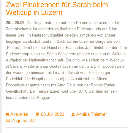
Zwei
Finalrennen
für
Sarah
beim
Weltcup
in
Luzern
26. - 28.06.
Die Regattastrecke auf dem Rotsee von Luzern in der
Zentralschweiz ist einer der idyllischsten Ruderorte: ein gut 2 km
langer See, im Naturschutzgebiet gelegen, umgeben von grüner
hügeliger Landschaft und mit Blick auf die Luzerner Berge wie den
„Pilatus“, dem Luzerner Hausberg. Fast jedes Jahr findet hier der dritte
Ruderweltcup statt und Sarah Wibberenz gehörte erneut zum Weltcup-
Aufgebot der Nationalmannschaft. Sie ging, wie schon beim Weltcup
in Sevilla, wieder in zwei Bootsklassen an den Start: im Doppelzweier
der Frauen gemeinsam mit Lisa Gutfleisch vom Heidelberger
Ruderklub (der Hauptbootsklasse) und zusätzlich im Mixed-
Doppelzweier gemeinsam mit Arno Gaus von der Bonner Ruder-
Gesellschaft. Bei Temperaturen weit über 30° C war dies ein sehr
herausforderndes Programm.
Aktuelles
08 Juli 2026
Annika Thiemer
Zugriffe: 102