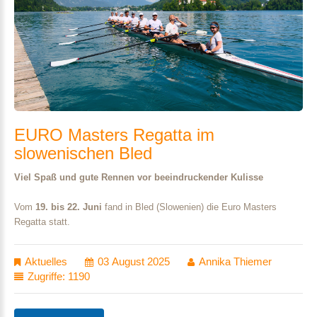
EURO
Masters
Regatta
im
slowenischen
Bled
Viel Spaß und gute Rennen vor beeindruckender Kulisse
Vom
19. bis 22. Juni
fand in Bled (Slowenien) die Euro Masters
Regatta statt.
Aktuelles
03 August 2025
Annika Thiemer
Zugriffe: 1190