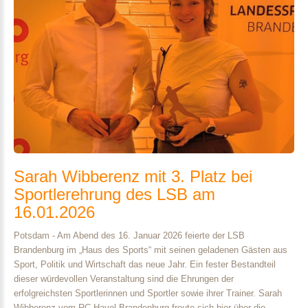
Sarah
Wibberenz
mit
3.
Platz
bei
Sportlerehrung
des
LSB
am
16.01.2026
Potsdam - Am Abend des 16. Januar 2026 feierte der LSB
Brandenburg im „Haus des Sports“ mit seinen geladenen Gästen aus
Sport, Politik und Wirtschaft das neue Jahr. Ein fester Bestandteil
dieser würdevollen Veranstaltung sind die Ehrungen der
erfolgreichsten Sportlerinnen und Sportler sowie ihrer Trainer. Sarah
Wibberenz vom RC Havel Brandenburg freute sich hier über die