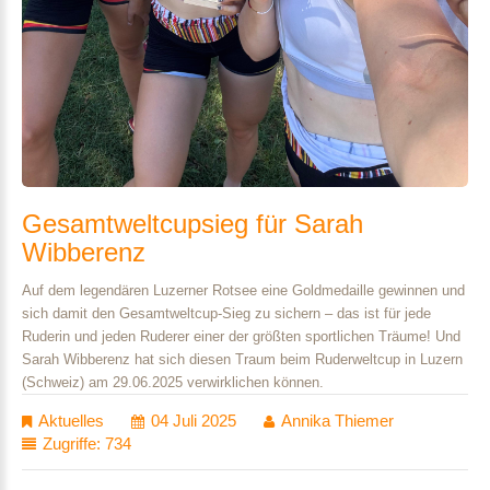
Gesamtweltcupsieg
für
Sarah
Wibberenz
Auf dem legendären Luzerner Rotsee eine Goldmedaille gewinnen und
sich damit den Gesamtweltcup-Sieg zu sichern – das ist für jede
Ruderin und jeden Ruderer einer der größten sportlichen Träume! Und
Sarah Wibberenz hat sich diesen Traum beim Ruderweltcup in Luzern
(Schweiz) am 29.06.2025 verwirklichen können.
Aktuelles
04 Juli 2025
Annika Thiemer
Zugriffe: 734