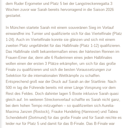
dem Ruder Ergometer und Platz 5 bei der Langstreckenregatta 3
Wochen zuvor war Sarah bereits hervorragend in die Saison 2026
gestartet.
In München startete Sarah mit einem souveränen Sieg im Vorlauf
einwandfrei ins Turnier und qualifizierte sich für das Viertelfinale (Platz
1-24). Auch im Viertelfinale konnte sie glänzen und sich mit einem
zweiten Platz ungefährdet für das Halbfinale (Platz 1-12) qualifizieren.
Das Halbfinale stellt bekanntermaßen eines der härtesten Rennen im
Frauen-Einer dar, denn alle 6 Ruderinnen eines jeden Halbfinales
wollen einen der ersten 3 Plätze erkämpfen, um sich für das große
Finale zu qualifizieren und sich die besten Voraussetzungen zur
Selektion für die internationalen Wettkämpfe zu schaffen.
Entsprechend groß war der Druck auf Sarah an der Startlinie. Nach
500 m lag die Führende bereits mit einer Länge Vorsprung vor dem
Rest des Feldes. Doch dahinter lagen 5 Boote inklusive Sarah quasi
gleich auf. Im weiteren Streckenverlauf schaffte es Sarah nicht ganz,
bei dem hohen Tempo mitzugehen – so qualifizeriten sich Aurelia-
Maxima Janzen (Rostock), Frauke Hundeling (Hannover) und Tabea
Schendekehl (Dortmund) für das große Finale und für Sarah reichte es
leider nur für Platz 5 und damit für das B-Finale. Das B-Finale war