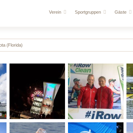
Verein
Sportgruppen
Gäste
Vorstand
Rennrudern
für uns
Vereinschronik
Wanderrudern
Routen
a (Florida)
Vereinsgelände
Volleyball und Gymnastik
Bootshaus
Vereinssatzung
Bootshallen
Mitglied werden
Sporthalle /
Ruderordnung
Bungalow
Sponsoren
Mehrzweck
Vereinskleidung