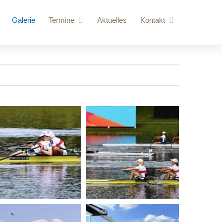
Galerie
Termine
Aktuelles
Kontakt
ere Besucher
Anstehende Veranstaltungen
Anfrage
vorschläge
Jahresübersicht
Login
 Kraftraum
gebäude