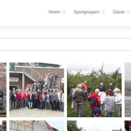
Verein
Sportgruppen
Gäste
Vorstand
Rennrudern
für uns
Vereinschronik
Wanderrudern
Routen
Vereinsgelände
Volleyball und Gymnastik
Bootshaus
Vereinssatzung
Bootshallen
Mitglied werden
Sporthalle /
Ruderordnung
Bungalow
Sponsoren
Mehrzweck
Vereinskleidung