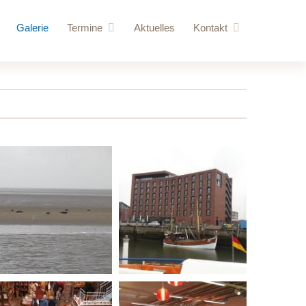
Galerie
Termine
Aktuelles
Kontakt
ere Besucher
Anstehende Veranstaltungen
Anfrage
vorschläge
Jahresübersicht
Login
 Kraftraum
gebäude