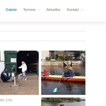
Galerie
Termine
Aktuelles
Kontakt
ere Besucher
Anstehende Veranstaltungen
Anfrage
vorschläge
Jahresübersicht
Login
 Kraftraum
gebäude