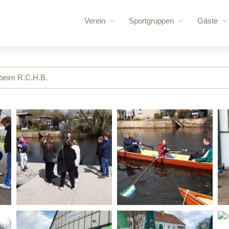
Verein
Sportgruppen
Gäste
Vorstand
Rennrudern
für uns
Vereinschronik
Wanderrudern
Routen
 beim R.C.H.B.
Vereinsgelände
Volleyball und Gymnastik
Bootshaus
Vereinssatzung
Bootshallen
Mitglied werden
Sporthalle /
Ruderordnung
Bungalow
Sponsoren
Mehrzweck
Vereinskleidung