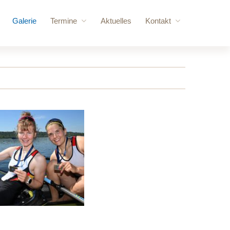
Galerie
Termine
Aktuelles
Kontakt
ere Besucher
Anstehende Veranstaltungen
Anfrage
vorschläge
Jahresübersicht
Login
 Kraftraum
gebäude