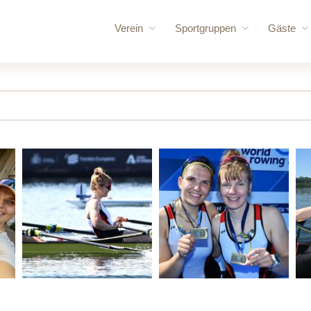
Verein
Sportgruppen
Gäste
Vorstand
Rennrudern
für uns
Vereinschronik
Wanderrudern
Routen
Vereinsgelände
Volleyball und Gymnastik
Bootshaus
Vereinssatzung
Bootshallen
Mitglied werden
Sporthalle /
Ruderordnung
Bungalow
Sponsoren
Mehrzweck
Vereinskleidung