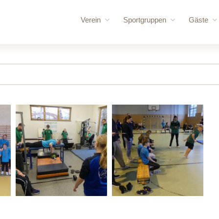
Verein
Sportgruppen
Gäste
Vorstand
Rennrudern
für uns
Vereinschronik
Wanderrudern
Routen
Vereinsgelände
Volleyball und Gymnastik
Bootshaus
Vereinssatzung
Bootshallen
Mitglied werden
Sporthalle /
Ruderordnung
Bungalow
Sponsoren
Mehrzweck
Vereinskleidung