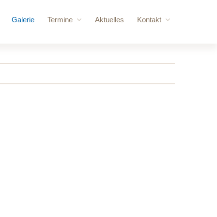
Galerie
Termine
Aktuelles
Kontakt
ere Besucher
Anstehende Veranstaltungen
Anfrage
vorschläge
Jahresübersicht
Login
 Kraftraum
gebäude