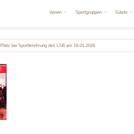
Verein
Sportgruppen
Gäste
Vorstand
Rennrudern
für uns
Vereinschronik
Wanderrudern
Routen
Platz bei Sportlerehrung des LSB am 16.01.2026
Vereinsgelände
Volleyball und Gymnastik
Bootshaus
Vereinssatzung
Bootshallen
Mitglied werden
Sporthalle /
Ruderordnung
Bungalow
Sponsoren
Mehrzweck
Vereinskleidung