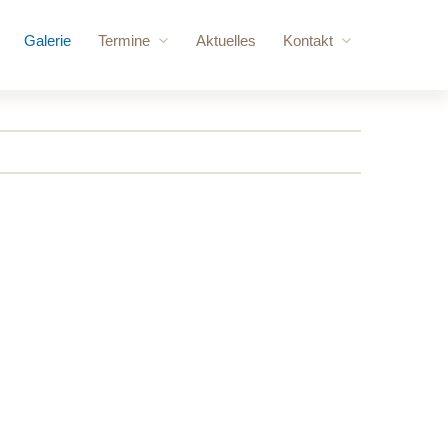
Galerie
Termine
Aktuelles
Kontakt
ere Besucher
Anstehende Veranstaltungen
Anfrage
vorschläge
Jahresübersicht
Login
 Kraftraum
gebäude