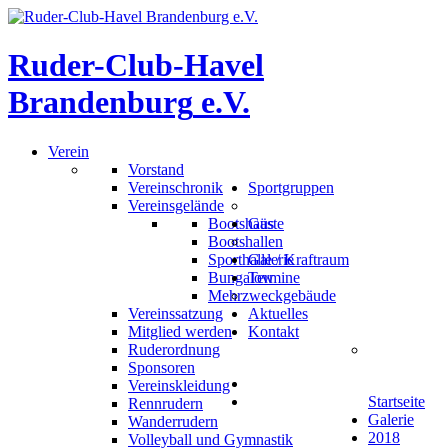
Ruder-Club-Havel
Brandenburg
e.V.
Verein
Vorstand
Vereinschronik
Sportgruppen
Vereinsgelände
Bootshaus
Gäste
Bootshallen
Sporthalle / Kraftraum
Galerie
Bungalow
Termine
Mehrzweckgebäude
Vereinssatzung
Aktuelles
Mitglied werden
Kontakt
Ruderordnung
Sponsoren
Vereinskleidung
Startseite
Rennrudern
Galerie
Wanderrudern
2018
Volleyball und Gymnastik