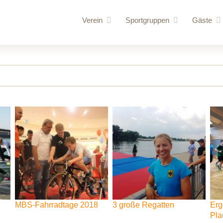
Verein
Sportgruppen
Gäste
Vorstand
Rennrudern
für uns
Vereinschronik
Wanderrudern
Routen
Vereinsgelände
Volleyball und Gymnastik
Bootshaus
Vereinssatzung
Bootshallen
Mitglied werden
Sporthalle /
Ruderordnung
Bungalow
Sponsoren
Mehrzweck
Vereinskleidung
MBS-Fahrradtage
2018
3
große
Regatten
Erg
Pla