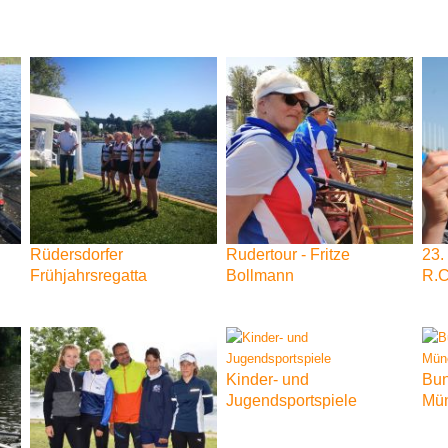
Rüdersdorfer
Rudertour
-
Fritze
23.
Frühjahrsregatta
Bollmann
R.C
Kinder-
und
Bun
Jugendsportspiele
Mü