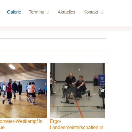
Galerie
Termine
Aktuelles
Kontakt
ere Besucher
Anstehende Veranstaltungen
Anfrage
vorschläge
Jahresübersicht
Login
 Kraftraum
gebäude
ometer-Wettkampf
in
Ergo-
ue
Landesmeisterschaften
in