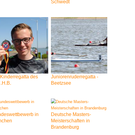
Schwedt
Kinderregatta
des
Juniorenruderregatta
-
.H.B.
Beetzsee
deswettbewerb
in
Deutsche
Masters-
nchen
Meisterschaften
in
Brandenburg