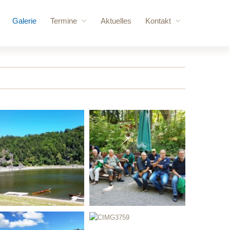
Galerie
Termine
Aktuelles
Kontakt
ere Besucher
Anstehende Veranstaltungen
Anfrage
vorschläge
Jahresübersicht
Login
 Kraftraum
gebäude