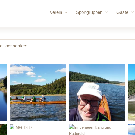
Verein
Sportgruppen
Gäste
Vorstand
Rennrudern
für uns
Vereinschronik
Wanderrudern
Routen
ditionsachters
Vereinsgelände
Volleyball und Gymnastik
Bootshaus
Vereinssatzung
Bootshallen
Mitglied werden
Sporthalle /
Ruderordnung
Bungalow
Sponsoren
Mehrzweck
Vereinskleidung